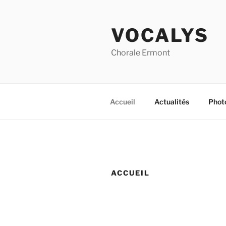
Aller
au
VOCALYS
contenu
principal
Chorale Ermont
Accueil
Actualités
Phot
ACCUEIL