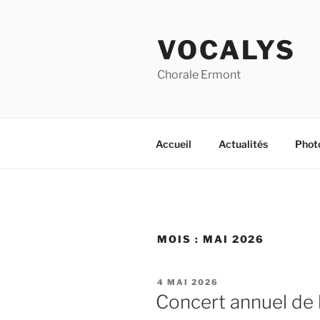
Aller
au
VOCALYS
contenu
principal
Chorale Ermont
Accueil
Actualités
Phot
MOIS :
MAI 2026
PUBLIÉ
4 MAI 2026
LE
Concert annuel de 