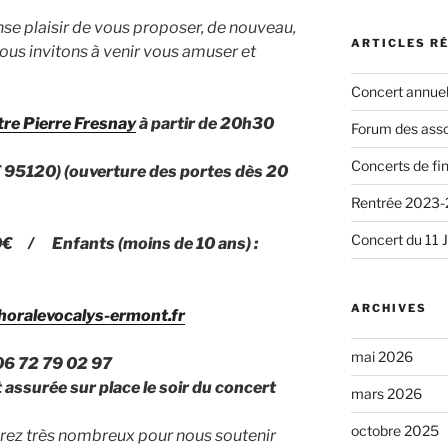
e plaisir de vous proposer, de nouveau,
ARTICLES R
ous invitons à venir vous
amuser et
Concert annuel
re Pierre Fresnay
à partir de 20h30
Forum des asso
Concerts de fi
95120) (ouverture des portes dès 20
Rentrée 2023
Concert du 11 
10€ / Enfants (moins de 10 ans) :
ARCHIVES
oralevocalys-ermont.fr
mai 2026
72 79 02 97
 assurée sur place le soir du concert
mars 2026
octobre 2025
rez très nombreux pour nous soutenir